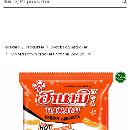
Skip to main content
Velkommen til vår nye nettbutikk! Trykk her for å lese mer
Produkter
Forhåndsbestilling frukt og grønt
Forsiden
Produkter
Snacks og søtsaker
HANAMI Prawn crackers hot chili 24x52g
Restaurantprodukter
Merkevarer