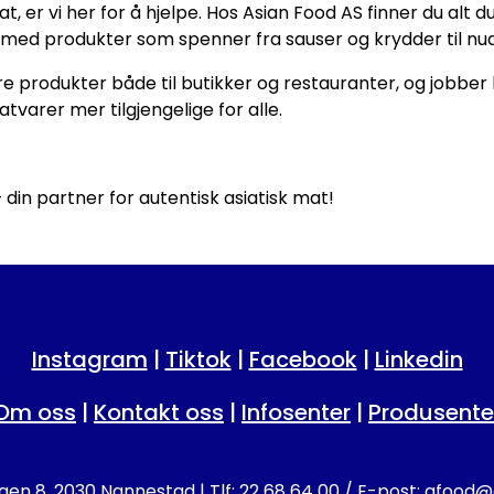
t, er vi her for å hjelpe. Hos Asian Food AS finner du alt d
, med produkter som spenner fra sauser og krydder til nudle
åre produkter både til butikker og restauranter, og jobber k
tvarer mer tilgjengelige for alle.
din partner for autentisk asiatisk mat!
Instagram
|
Tiktok
|
Facebook
|
Linkedin
Om oss
|
Kontakt oss
|
Infosenter
|
Produsente
en 8, 2030 Nannestad | Tlf: 22 68 64 00 / E-post:
afood@a