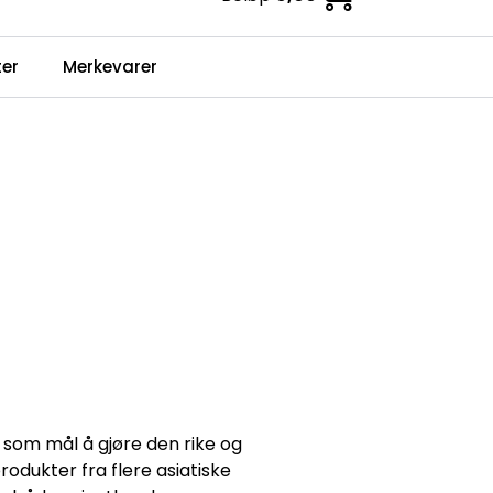
0
er
Merkevarer
Infosenter
Favoritter
Logg inn
 som mål å gjøre den rike og
rodukter fra flere asiatiske