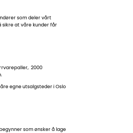
andører som deler vårt
 sikre at våre kunder får
ørrvarepaller, 2000
.
 våre egne utsalgsteder i Oslo
ybegynner som ønsker å lage