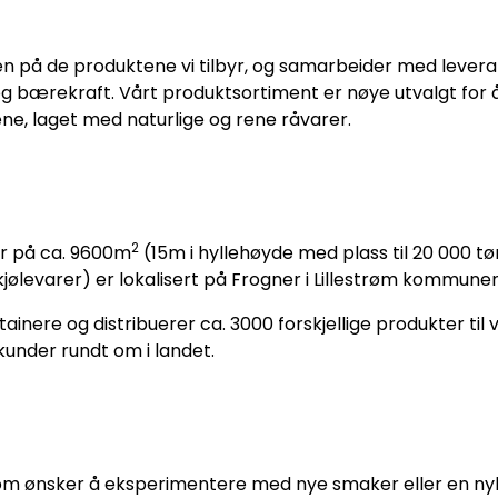
ten på de produktene vi tilbyr, og samarbeider med lever
g bærekraft. Vårt produktsortiment er nøye utvalgt for å
sene, laget med naturlige og rene råvarer.
2
r på ca. 9600m
(15m i hyllehøyde med plass til 20 000 t
kjølevarer) er lokalisert på Frogner i Lillestrøm kommunen
tainere og distribuerer ca. 3000 forskjellige produkter til
kunder rundt om i landet.
som ønsker å eksperimentere med nye smaker eller en n