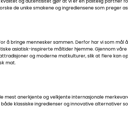
valitet og autentisitet gjør at vi er en pålitelig partner 
orske de unike smakene og ingrediensene som preger asi
 for å bringe mennesker sammen. Derfor har vi som mål å 
ntiske asiatisk-inspirerte måltider hjemme. Gjennom våre
attradisjoner og moderne matkulturer, slik at flere kan 
sk mat.
e mest anerkjente og velkjente internasjonale merkevare
 både klassiske ingredienser og innovative alternativer s