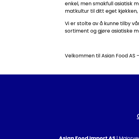
enkel, men smakfull asiatisk ma
matkultur til ditt eget kjøkken
Vi er stolte av å kunne tilby v
sortiment og gjøre asiatiske ma
Velkommen til Asian Food AS – 
Asian Food Import AS
|
Majorveg