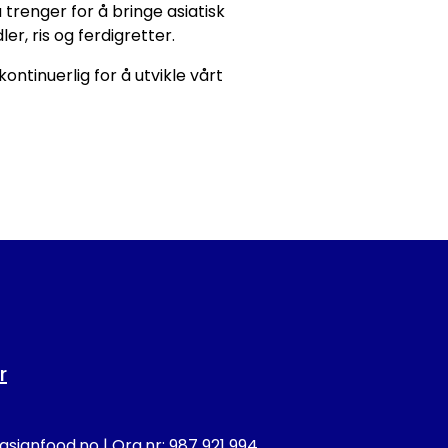
u trenger for å bringe asiatisk
r, ris og ferdigretter.
ontinuerlig for å utvikle vårt
r
sianfood.no
| Org.nr: 987 921 994