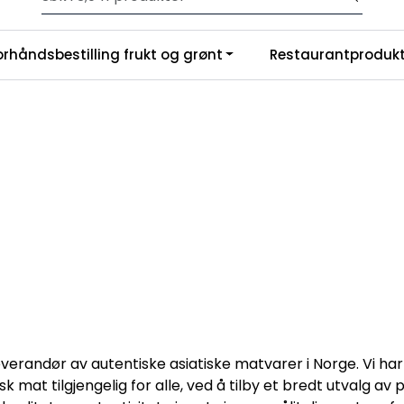
Velkommen til vår nye nettbutikk! Trykk her for å lese mer
|
orhåndsbestilling frukt og grønt
Restaurantprodukt
nchise
Om oss
verandør av autentiske asiatiske matvarer i Norge. Vi har
 mat tilgjengelig for alle, ved å tilby et bredt utvalg av p