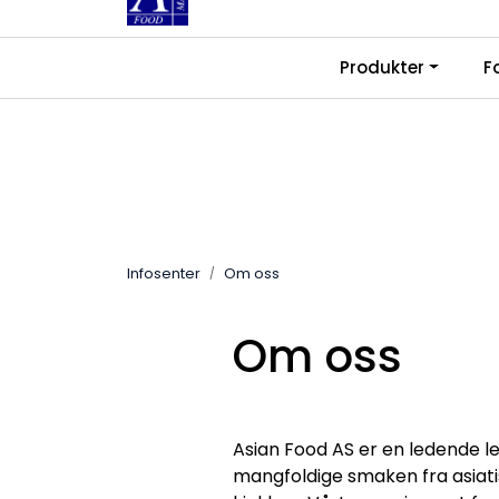
Skip to main content
|
|
Produkter
F
Kontakt oss
Ledige stillinger
Fra
Infosenter
Om oss
Om oss
Asian Food AS er en ledende le
mangfoldige smaken fra asiatisk