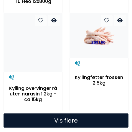
Tu Heo 12x800g
Kyllingføtter frossen
2.5kg
Kylling overvinger rå
uten narasin 1.2kg -
ca 15kg
Vis flere