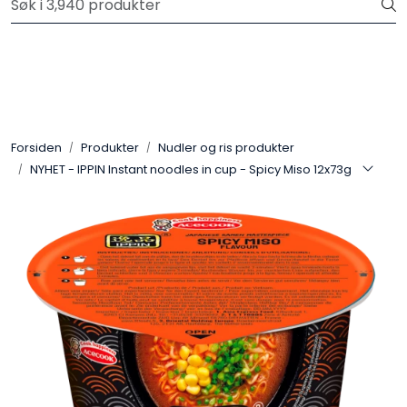
Skip to main content
Velkommen til vår nye nettbutikk! Trykk her for å lese mer
Produkter
Forhåndsbestilling frukt og grønt
Forsiden
Produkter
Nudler og ris produkter
NYHET - IPPIN Instant noodles in cup - Spicy Miso 12x73g
Restaurantprodukter
Merkevarer