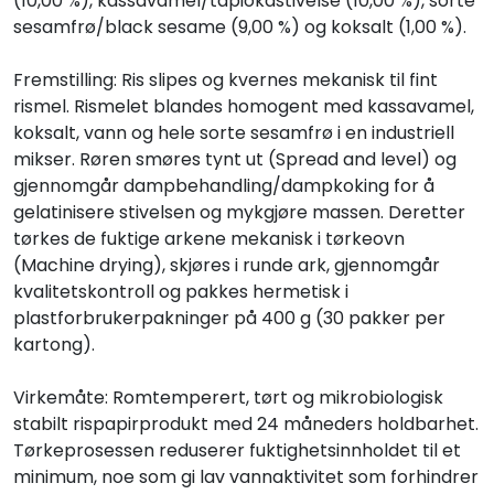
(10,00 %), kassavamel/tapiokastivelse (10,00 %), sorte
sesamfrø/black sesame (9,00 %) og koksalt (1,00 %).
Fremstilling: Ris slipes og kvernes mekanisk til fint
rismel. Rismelet blandes homogent med kassavamel,
koksalt, vann og hele sorte sesamfrø i en industriell
mikser. Røren smøres tynt ut (Spread and level) og
gjennomgår dampbehandling/dampkoking for å
gelatinisere stivelsen og mykgjøre massen. Deretter
tørkes de fuktige arkene mekanisk i tørkeovn
(Machine drying), skjøres i runde ark, gjennomgår
kvalitetskontroll og pakkes hermetisk i
plastforbrukerpakninger på 400 g (30 pakker per
kartong).
Virkemåte: Romtemperert, tørt og mikrobiologisk
stabilt rispapirprodukt med 24 måneders holdbarhet.
Tørkeprosessen reduserer fuktighetsinnholdet til et
minimum, noe som gi lav vannaktivitet som forhindrer