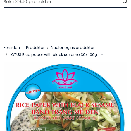
Skip to main content
Velkommen til vår nye nettbutikk! Trykk her for å lese mer
Produkter
Forhåndsbestilling frukt og grønt
Forsiden
Produkter
Nudler og ris produkter
LOTUS Rice paper with black sesame 30x400g
Restaurantprodukter
Merkevarer