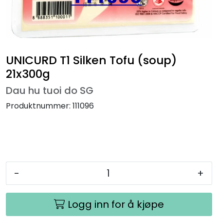
UNICURD T1 Silken Tofu (soup)
21x300g
Dau hu tuoi do SG
Produktnummer:
111096
-
+
Logg inn for å kjøpe