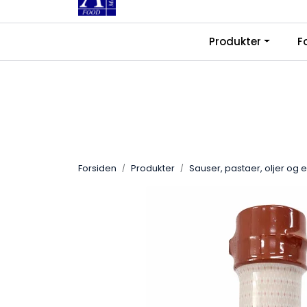
Skip to main content
|
|
Produkter
F
Kontakt oss
Ledige stillinger
Fra
Forsiden
Produkter
Sauser, pastaer, oljer og 