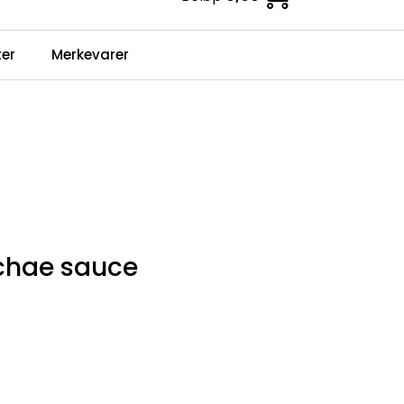
0
er
Merkevarer
Infosenter
Favoritter
Logg inn
chae sauce