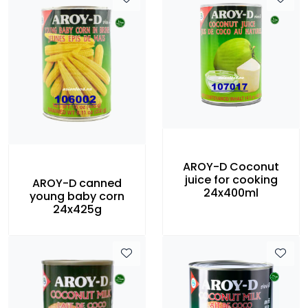
AROY-D Coconut
juice for cooking
AROY-D canned
24x400ml
young baby corn
24x425g