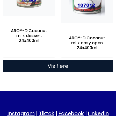
AROY-D Coconut
milk dessert
AROY-D Coconut
24x400ml
milk easy open
24x400ml
Vis flere
Instagram
|
Tiktok
|
Facebook
|
Linkedin