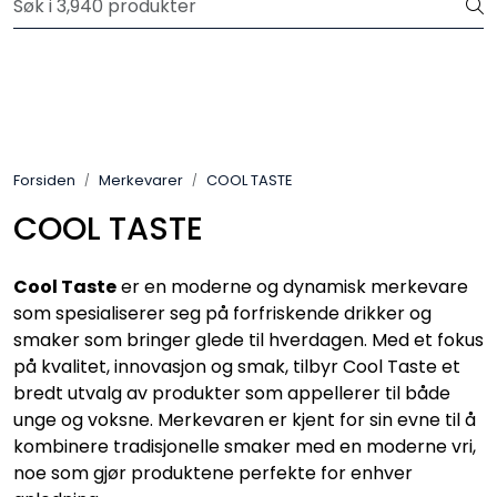
Skip to main content
Velkommen til vår nye nettbutikk! Trykk her for å lese mer
Produkter
Forhåndsbestilling frukt og grønt
Forsiden
Merkevarer
COOL TASTE
Restaurantprodukter
COOL TASTE
Merkevarer
Cool Taste
er en moderne og dynamisk merkevare
som spesialiserer seg på forfriskende drikker og
smaker som bringer glede til hverdagen. Med et fokus
på kvalitet, innovasjon og smak, tilbyr Cool Taste et
bredt utvalg av produkter som appellerer til både
unge og voksne. Merkevaren er kjent for sin evne til å
kombinere tradisjonelle smaker med en moderne vri,
noe som gjør produktene perfekte for enhver