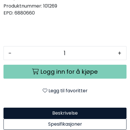
Produktnummer:
101269
EPD:
6880660
-
+
Logg inn for å kjøpe
Legg til favoritter
Beskrivelse
Spesifikasjoner