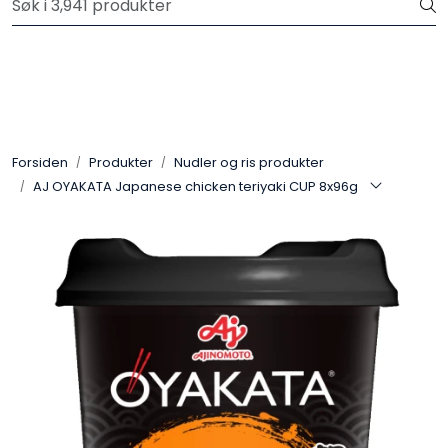
Skip to main content
Velkommen til vår nye nettbutikk! Trykk her for å lese mer
Produkter
Forhåndsbestilling frukt og grønt
Forsiden
Produkter
Nudler og ris produkter
AJ OYAKATA Japanese chicken teriyaki CUP 8x96g
Restaurantprodukter
Merkevarer