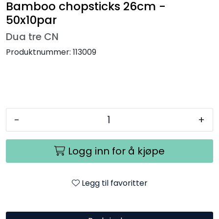
Bamboo chopsticks 26cm -
50x10par
Dua tre CN
Produktnummer:
113009
-
+
Logg inn for å kjøpe
Legg til favoritter