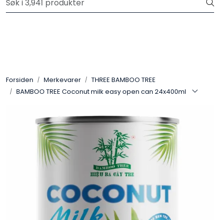
Skip to main content
Velkommen til vår nye nettbutikk! Trykk her for å lese mer
Produkter
Forhåndsbestilling frukt og grønt
Forsiden
Merkevarer
THREE BAMBOO TREE
BAMBOO TREE Coconut milk easy open can 24x400ml
Restaurantprodukter
Merkevarer