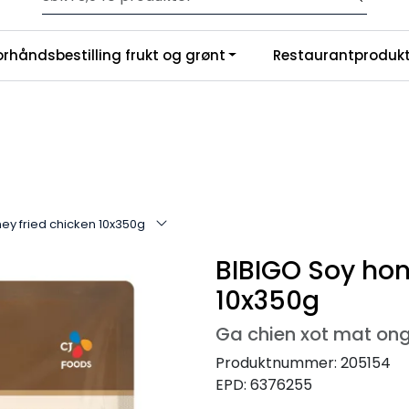
Velkommen til vår nye nettbutikk! Trykk her for å lese mer
|
orhåndsbestilling frukt og grønt
Restaurantprodukt
nchise
Om oss
ey fried chicken 10x350g
BIBIGO Soy hon
10x350g
Ga chien xot mat on
Produktnummer:
205154
EPD:
6376255