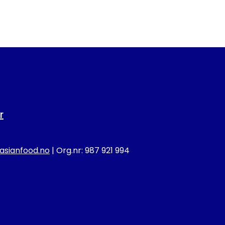
r
sianfood.no
| Org.nr: 987 921 994