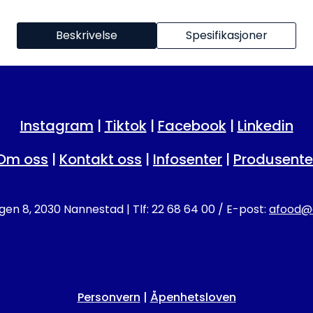
Beskrivelse
Spesifikasjoner
Instagram
|
Tiktok
|
Facebook
|
Linkedin
Om oss
|
Kontakt oss
|
Infosenter
|
Produsente
en 8, 2030 Nannestad | Tlf: 22 68 64 00 / E-post:
afood@a
Personvern
|
Åpenhetsloven