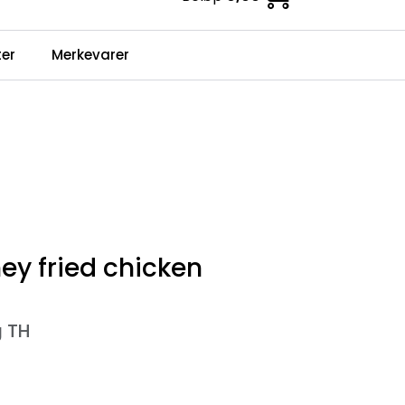
0
er
Merkevarer
Infosenter
Favoritter
Logg inn
ey fried chicken
g TH