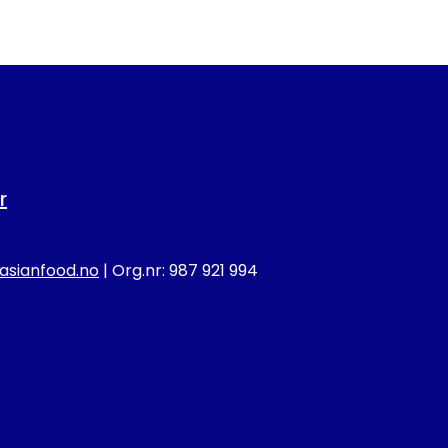
r
sianfood.no
| Org.nr: 987 921 994