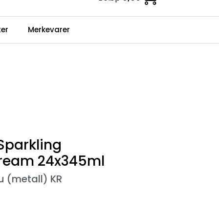
0
er
Merkevarer
Infosenter
Favoritter
Logg inn
parkling
cream 24x345ml
 (metall) KR