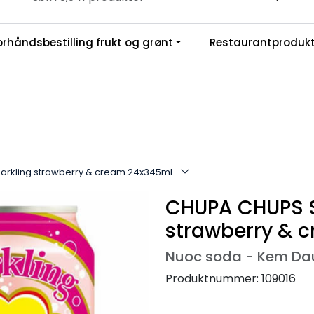
Velkommen til vår nye nettbutikk! Trykk her for å lese mer
|
orhåndsbestilling frukt og grønt
Restaurantprodukt
nchise
Om oss
rkling strawberry & cream 24x345ml
CHUPA CHUPS S
strawberry & 
Nuoc soda - Kem Dau
Produktnummer:
109016