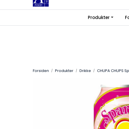
Skip to main content
|
|
Produkter
F
Kontakt oss
Ledige stillinger
Fra
Forsiden
Produkter
Drikke
CHUPA CHUPS Spa