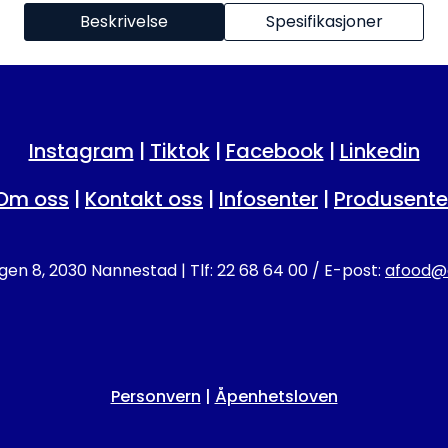
Beskrivelse
Spesifikasjoner
Instagram
|
Tiktok
|
Facebook
|
Linkedin
Om oss
|
Kontakt oss
|
Infosenter
|
Produsente
en 8, 2030 Nannestad | Tlf: 22 68 64 00 / E-post:
afood@a
Personvern
|
Åpenhetsloven