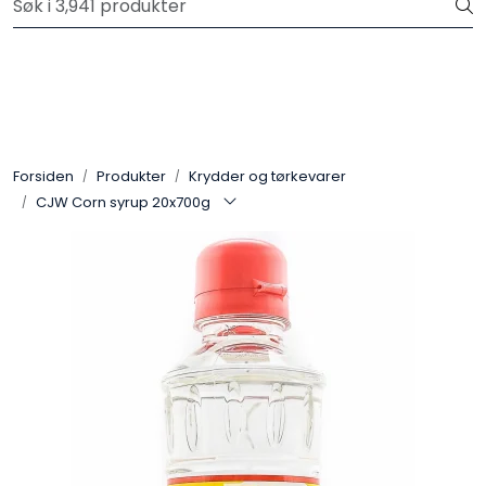
Skip to main content
Velkommen til vår nye nettbutikk! Trykk her for å lese mer
Produkter
Forhåndsbestilling frukt og grønt
Forsiden
Produkter
Krydder og tørkevarer
CJW Corn syrup 20x700g
Restaurantprodukter
Merkevarer