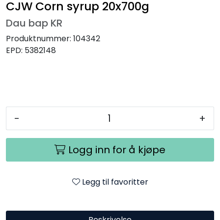
CJW Corn syrup 20x700g
Dau bap KR
Produktnummer:
104342
EPD:
5382148
-
+
Logg inn for å kjøpe
Legg til favoritter
Beskrivelse