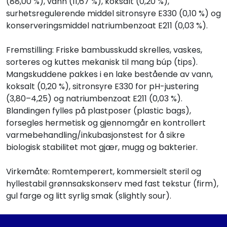
(88,00 %), vann (11,67 %), koksalt (0,20 %),
surhetsregulerende middel sitronsyre E330 (0,10 %) og
konserveringsmiddel natriumbenzoat E211 (0,03 %).
Fremstilling: Friske bambusskudd skrelles, vaskes,
sorteres og kuttes mekanisk til mang búp (tips).
Mangskuddene pakkes i en lake bestående av vann,
koksalt (0,20 %), sitronsyre E330 for pH-justering
(3,80–4,25) og natriumbenzoat E211 (0,03 %).
Blandingen fylles på plastposer (plastic bags),
forsegles hermetisk og gjennomgår en kontrollert
varmebehandling/inkubasjonstest for å sikre
biologisk stabilitet mot gjær, mugg og bakterier.
Virkemåte: Romtemperert, kommersielt steril og
hyllestabil grønnsakskonserv med fast tekstur (firm),
gul farge og litt syrlig smak (slightly sour).