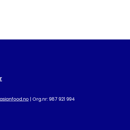
r
sianfood.no
| Org.nr: 987 921 994