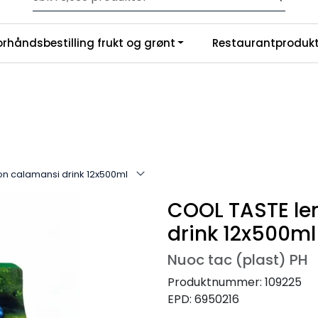
Velkommen til vår nye nettbutikk! Trykk her for å lese mer
|
orhåndsbestilling frukt og grønt
Restaurantprodukt
nchise
Om oss
n calamansi drink 12x500ml
COOL TASTE l
drink 12x500ml
Nuoc tac (plast) PH
Produktnummer:
109225
EPD:
6950216