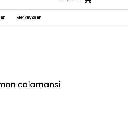
0
er
Merkevarer
Infosenter
Favoritter
Logg inn
emon calamansi