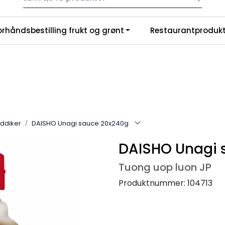
Velkommen til vår nye nettbutikk! Trykk her for å lese mer
|
orhåndsbestilling frukt og grønt
Restaurantprodukt
nchise
Om oss
eddiker
DAISHO Unagi sauce 20x240g
DAISHO Unagi 
Tuong uop luon JP
Produktnummer:
104713