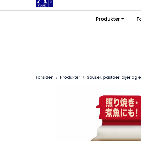
Skip to main content
|
|
Produkter
F
Kontakt oss
Ledige stillinger
Fra
Forsiden
Produkter
Sauser, pastaer, oljer og 