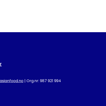
r
sianfood.no
| Org.nr: 987 921 994