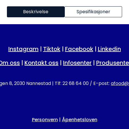
Beskrivelse
Spesifikasjoner
Instagram
|
Tiktok
|
Facebook
|
Linkedin
Om oss
|
Kontakt oss
|
Infosenter
|
Produsente
en 8, 2030 Nannestad | Tlf: 22 68 64 00 / E-post:
afood@a
Personvern
|
Åpenhetsloven