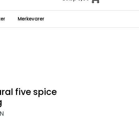
0
er
Merkevarer
Infosenter
Favoritter
Logg inn
al five spice
g
VN