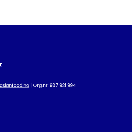
r
sianfood.no
| Org.nr: 987 921 994