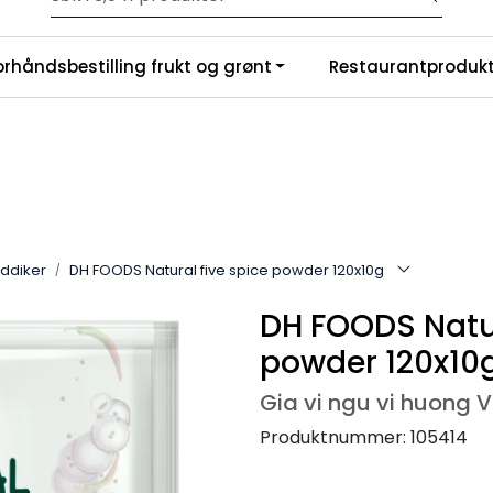
Velkommen til vår nye nettbutikk! Trykk her for å lese mer
|
orhåndsbestilling frukt og grønt
Restaurantprodukt
nchise
Om oss
eddiker
DH FOODS Natural five spice powder 120x10g
DH FOODS Natur
powder 120x10
Gia vi ngu vi huong 
Produktnummer:
105414