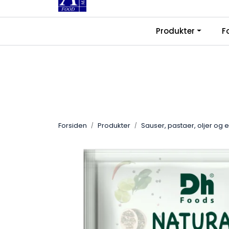
Skip to main content
|
|
Produkter
F
Kontakt oss
Ledige stillinger
Fra
Forsiden
Produkter
Sauser, pastaer, oljer og 