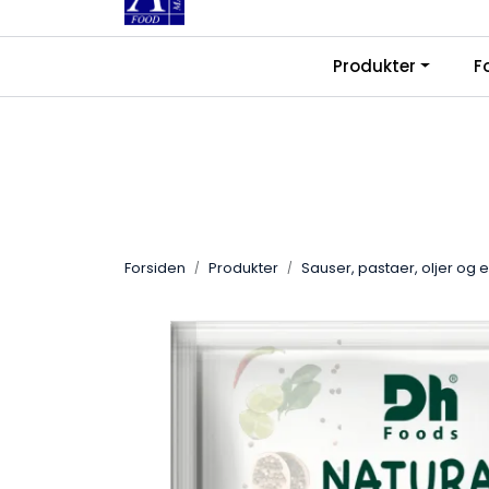
Skip to main content
|
|
Produkter
F
Kontakt oss
Ledige stillinger
Fra
Forsiden
Produkter
Sauser, pastaer, oljer og 