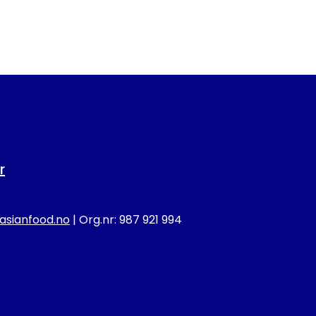
r
sianfood.no
| Org.nr: 987 921 994