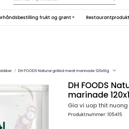
Velkommen til vår nye nettbutikk! Trykk her for å lese mer
|
orhåndsbestilling frukt og grønt
Restaurantprodukt
nchise
Om oss
eddiker
DH FOODS Natural grilled meat marinade 120x10g
DH FOODS Natur
marinade 120x
Gia vi uop thit nuong
Produktnummer:
105415