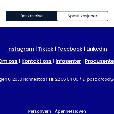
Beskrivelse
Spesifikasjoner
Instagram
|
Tiktok
|
Facebook
|
Linkedin
Om oss
|
Kontakt oss
|
Infosenter
|
Produsente
en 8, 2030 Nannestad | Tlf: 22 68 64 00 / E-post:
afood@a
Personvern
|
Åpenhetsloven