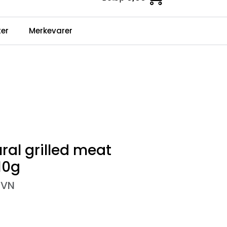
0
er
Merkevarer
Infosenter
Favoritter
Logg inn
al grilled meat
10g
 VN