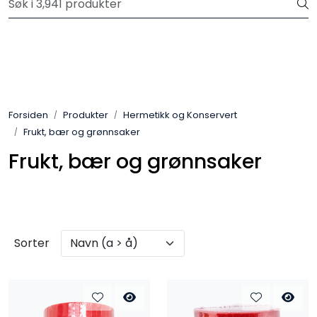
Skip to main content
Velkommen til vår nye nettbutikk! Trykk her for å lese mer
Produkter
Forhåndsbestilling frukt og grønt
Forsiden
Produkter
Hermetikk og Konservert
Frukt, bær og grønnsaker
Restaurantprodukter
Frukt, bær og grønnsaker
Merkevarer
Sorter