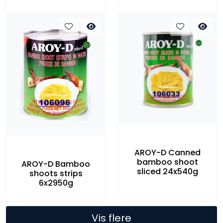
AROY-D Canned
bamboo shoot
AROY-D Bamboo
sliced 24x540g
shoots strips
6x2950g
Vis flere