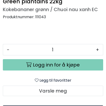
Green plantains 22kg
Kokebananer grønn / Chuoi nau xanh EC
Produktnummer:
111043
-
+
Logg inn for å kjøpe
Legg til favoritter
Varsle meg