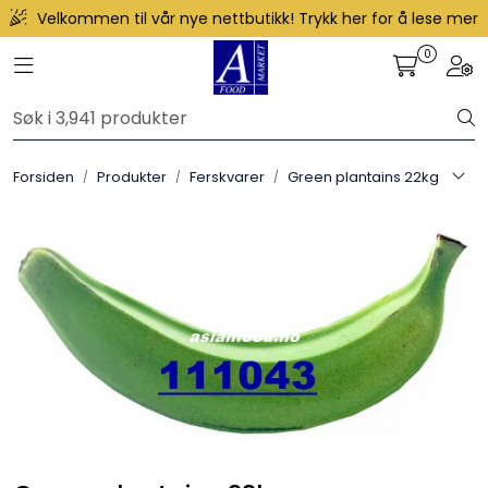
Skip to main content
Velkommen til vår nye nettbutikk! Trykk her for å lese mer
0
Toggle navigation
Togg
Produkter
Forhåndsbestilling frukt og grønt
Forsiden
Produkter
Ferskvarer
Green plantains 22kg
Restaurantprodukter
Merkevarer