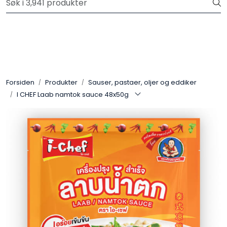
Skip to main content
Velkommen til vår nye nettbutikk! Trykk her for å lese mer
Produkter
Forhåndsbestilling frukt og grønt
Forsiden
Produkter
Sauser, pastaer, oljer og eddiker
I CHEF Laab namtok sauce 48x50g
Restaurantprodukter
Merkevarer