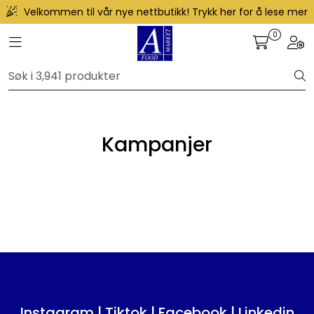
Skip to main content
Velkommen til vår nye nettbutikk! Trykk her for å lese mer
0
Toggle navigation
Togg
Produkter
Forhåndsbestilling frukt og grønt
Restaurantprodukter
Kampanjer
Merkevarer
Instagram
|
Tiktok
|
Facebook
|
Linkedin