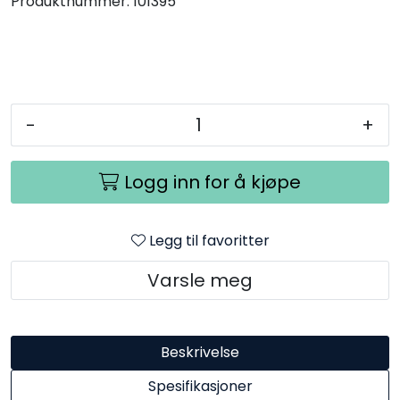
Produktnummer:
101395
-
+
Logg inn for å kjøpe
Legg til favoritter
Varsle meg
Beskrivelse
Spesifikasjoner