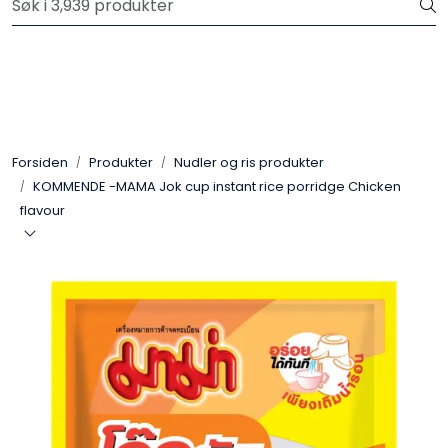
Skip to main content
Velkommen til vår nye nettbutikk! Trykk her for å lese mer
Produkter
Forhåndsbestilling frukt og grønt
Forsiden
Produkter
Nudler og ris produkter
KOMMENDE -MAMA Jok cup instant rice porridge Chicken
Restaurantprodukter
flavour
Merkevarer