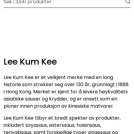
Skip to main content
Velkommen til vår nye nettbutikk! Trykk her for å lese mer
Produkter
Forhåndsbestilling frukt og grønt
Restaurantprodukter
Lee Kum Kee
Merkevarer
Lee Kum Kee er et velkjent merke med en lang
historie som strekker seg over 130 år, grunnlagt i 1888
i Hong Kong. Merket er kjent for å levere høykvalitets
asiatiske sauser og krydder, og er ansett som en
pioner innen produksjon av kinesiske matvarer.
Lee Kum Kee tilbyr et bredt spekter av produkter,
inkludert soyasaus, østerssaus, hoisinsaus,
teriyakisaus, samt forskjellige typer vingesaus og