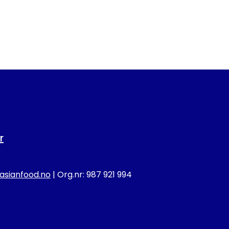
r
sianfood.no
| Org.nr: 987 921 994