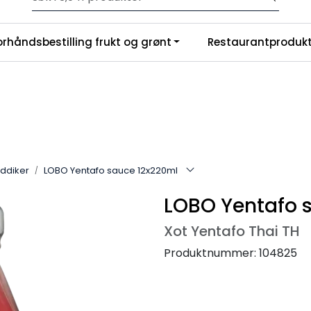
Velkommen til vår nye nettbutikk! Trykk her for å lese mer
|
orhåndsbestilling frukt og grønt
Restaurantprodukt
nchise
Om oss
eddiker
LOBO Yentafo sauce 12x220ml
LOBO Yentafo 
Xot Yentafo Thai TH
Produktnummer:
104825