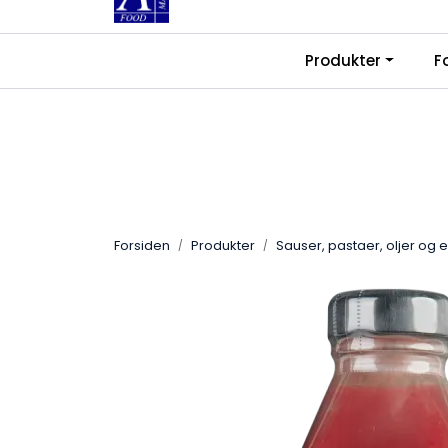
Skip to main content
|
|
Produkter
F
Kontakt oss
Ledige stillinger
Fra
Forsiden
Produkter
Sauser, pastaer, oljer og 