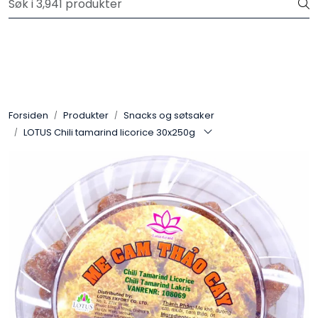
Skip to main content
Velkommen til vår nye nettbutikk! Trykk her for å lese mer
Produkter
Forhåndsbestilling frukt og grønt
Forsiden
Produkter
Snacks og søtsaker
LOTUS Chili tamarind licorice 30x250g
Restaurantprodukter
Merkevarer