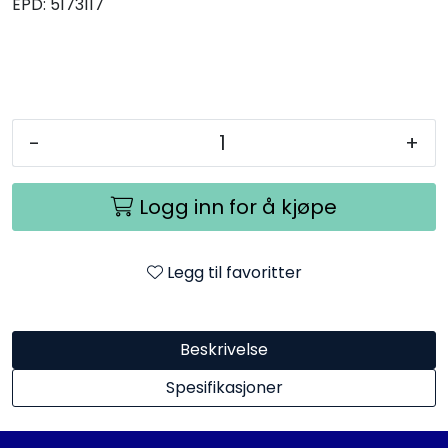
EPD:
5173117
-
+
Logg inn for å kjøpe
Legg til favoritter
Beskrivelse
Spesifikasjoner