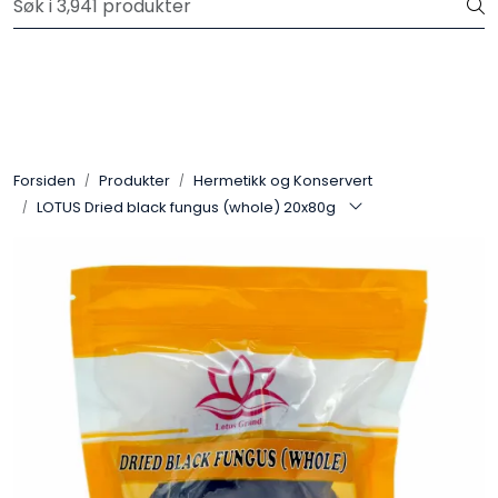
Skip to main content
Velkommen til vår nye nettbutikk! Trykk her for å lese mer
Produkter
Forhåndsbestilling frukt og grønt
Forsiden
Produkter
Hermetikk og Konservert
LOTUS Dried black fungus (whole) 20x80g
Restaurantprodukter
Merkevarer