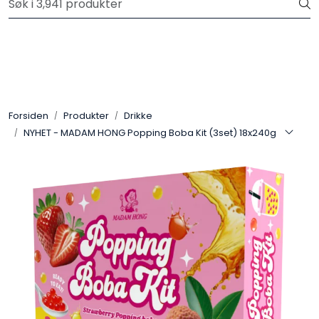
Skip to main content
Velkommen til vår nye nettbutikk! Trykk her for å lese mer
Produkter
Forhåndsbestilling frukt og grønt
Forsiden
Produkter
Drikke
NYHET - MADAM HONG Popping Boba Kit (3set) 18x240g
Restaurantprodukter
Merkevarer