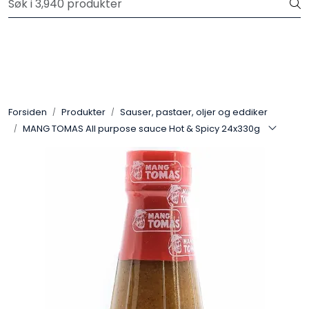
Skip to main content
Velkommen til vår nye nettbutikk! Trykk her for å lese mer
Produkter
Forhåndsbestilling frukt og grønt
Forsiden
Produkter
Sauser, pastaer, oljer og eddiker
MANG TOMAS All purpose sauce Hot & Spicy 24x330g
Restaurantprodukter
Merkevarer