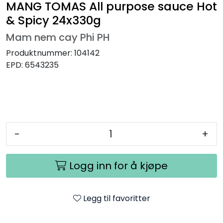
MANG TOMAS All purpose sauce Hot
& Spicy 24x330g
Mam nem cay Phi PH
Produktnummer:
104142
EPD:
6543235
-
+
Logg inn for å kjøpe
Legg til favoritter