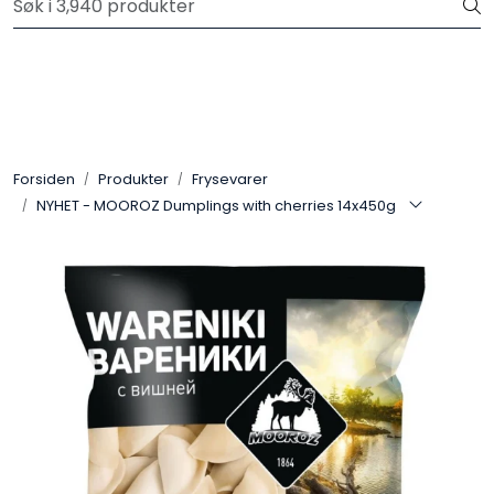
Skip to main content
Velkommen til vår nye nettbutikk! Trykk her for å lese mer
Produkter
Forhåndsbestilling frukt og grønt
Forsiden
Produkter
Frysevarer
NYHET - MOOROZ Dumplings with cherries 14x450g
Restaurantprodukter
Merkevarer