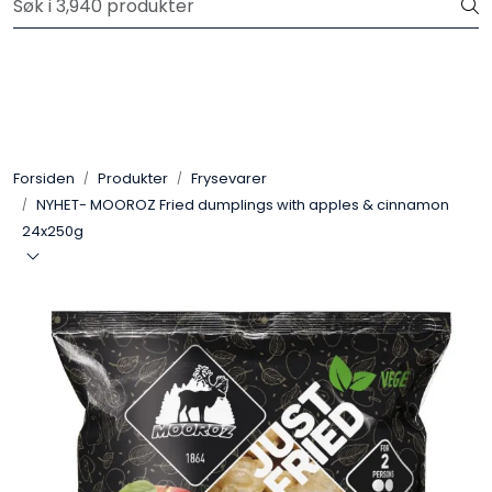
Skip to main content
Velkommen til vår nye nettbutikk! Trykk her for å lese mer
Produkter
Forhåndsbestilling frukt og grønt
Forsiden
Produkter
Frysevarer
NYHET- MOOROZ Fried dumplings with apples & cinnamon
Restaurantprodukter
24x250g
Merkevarer