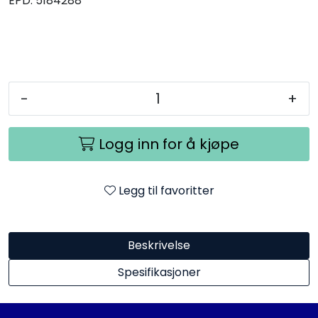
EPD:
5184288
-
+
Logg inn for å kjøpe
Legg til favoritter
Beskrivelse
Spesifikasjoner