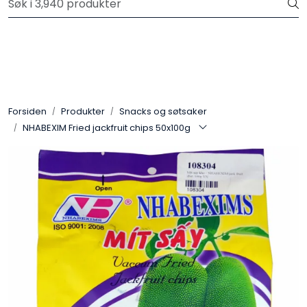
Skip to main content
Velkommen til vår nye nettbutikk! Trykk her for å lese mer
Produkter
Forhåndsbestilling frukt og grønt
Forsiden
Produkter
Snacks og søtsaker
NHABEXIM Fried jackfruit chips 50x100g
Restaurantprodukter
Merkevarer