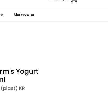
0
er
Merkevarer
Infosenter
Favoritter
Logg inn
rm's Yogurt
ml
(plast) KR