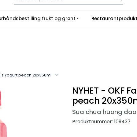
Velkommen til vår nye nettbutikk! Trykk her for å lese mer
|
orhåndsbestilling frukt og grønt
Restaurantprodukt
nchise
Om oss
m's Yogurt peach 20x350ml
NYHET - OKF Fa
peach 20x350
Sua chua huong dao 
Produktnummer:
109437