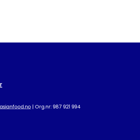
r
sianfood.no
| Org.nr: 987 921 994