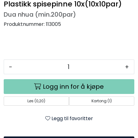
Plastikk spisepinne 10x(10x10par)
Dua nhua (min.200par)
Produktnummer:
113005
-
+
Logg inn for å kjøpe
Løs (0,20)
Kartong (1)
Legg til favoritter