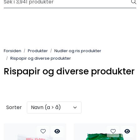
Skip to main content
Velkommen til vår nye nettbutikk! Trykk her for å lese mer
Produkter
Forhåndsbestilling frukt og grønt
Forsiden
Produkter
Nudler og ris produkter
Rispapir og diverse produkter
Restaurantprodukter
Rispapir og diverse produkter
Merkevarer
Sorter