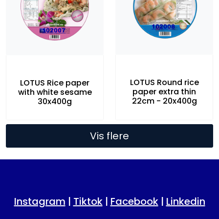
LOTUS Round rice
LOTUS Rice paper
paper extra thin
with white sesame
22cm - 20x400g
30x400g
Vis flere
Instagram
|
Tiktok
|
Facebook
|
Linkedin