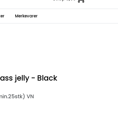
0
er
Merkevarer
Infosenter
Favoritter
Logg inn
ss jelly - Black
min.25stk) VN