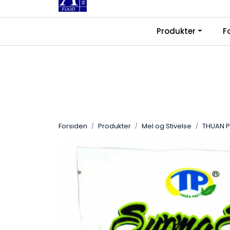
Skip to main content
|
|
Produkter
F
Kontakt oss
Ledige stillinger
Fra
Forsiden
Produkter
Mel og Stivelse
THUAN PH