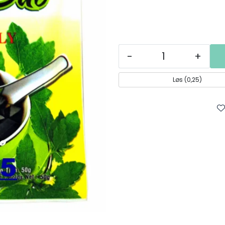
-
+
Løs (0,25)