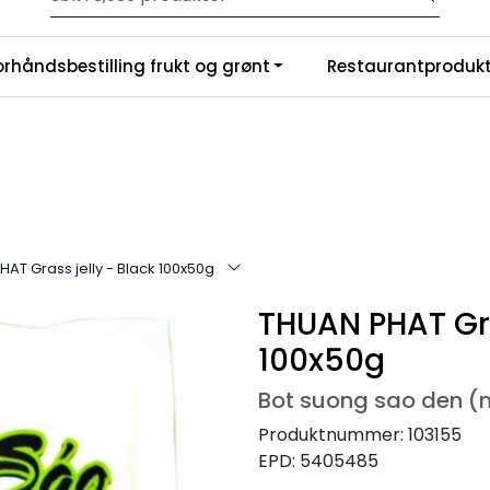
Velkommen til vår nye nettbutikk! Trykk her for å lese mer
|
orhåndsbestilling frukt og grønt
Restaurantprodukt
nchise
Om oss
AT Grass jelly - Black 100x50g
THUAN PHAT Gra
100x50g
Bot suong sao den (
Produktnummer:
103155
EPD:
5405485