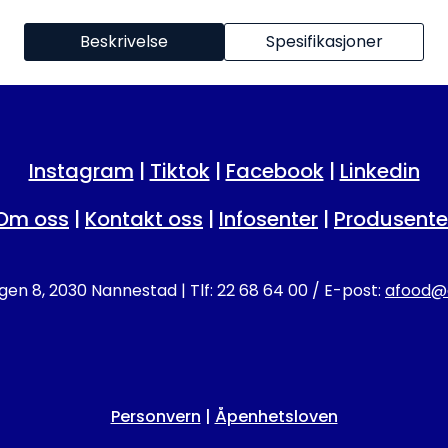
Beskrivelse
Spesifikasjoner
Instagram
|
Tiktok
|
Facebook
|
Linkedin
Om oss
|
Kontakt oss
|
Infosenter
|
Produsente
en 8, 2030 Nannestad | Tlf: 22 68 64 00 / E-post:
afood@a
Personvern
|
Åpenhetsloven