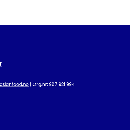
r
sianfood.no
| Org.nr: 987 921 994