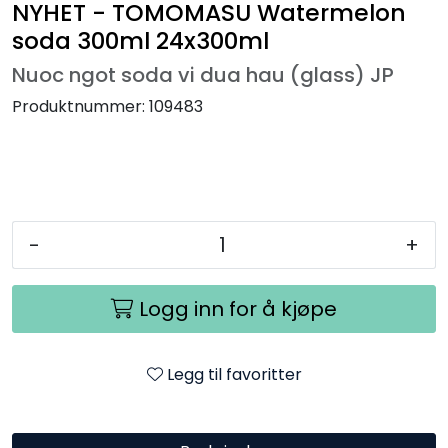
NYHET - TOMOMASU Watermelon
soda 300ml 24x300ml
Nuoc ngot soda vi dua hau (glass) JP
Produktnummer:
109483
-
+
Logg inn for å kjøpe
Legg til favoritter