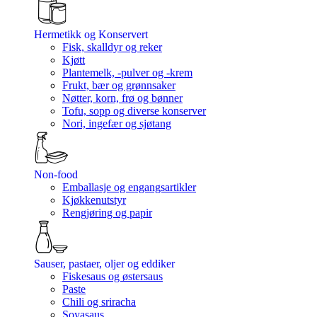
Hermetikk og Konservert
Fisk, skalldyr og reker
Kjøtt
Plantemelk, -pulver og -krem
Frukt, bær og grønnsaker
Nøtter, korn, frø og bønner
Tofu, sopp og diverse konserver
Nori, ingefær og sjøtang
Non-food
Emballasje og engangsartikler
Kjøkkenutstyr
Rengjøring og papir
Sauser, pastaer, oljer og eddiker
Fiskesaus og østersaus
Paste
Chili og sriracha
Soyasaus