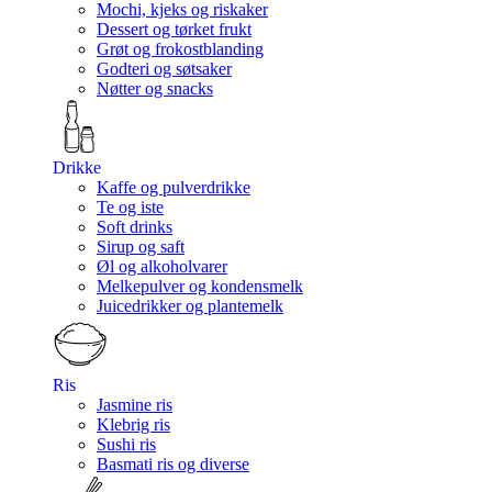
Mochi, kjeks og riskaker
Dessert og tørket frukt
Grøt og frokostblanding
Godteri og søtsaker
Nøtter og snacks
Drikke
Kaffe og pulverdrikke
Te og iste
Soft drinks
Sirup og saft
Øl og alkoholvarer
Melkepulver og kondensmelk
Juicedrikker og plantemelk
Ris
Jasmine ris
Klebrig ris
Sushi ris
Basmati ris og diverse