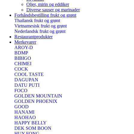
Oljer, mirin og eddiker
Diverse sauser og marinader
Forhåndsbestilling frukt og grønt
Thailansk frukt og grønt
Vietnamesisk frukt og grønt
Nederlandsk frukt og grønt
Restaurantprodukter
Merkevarer
AROY-D
BDMP
BIBIGO
CHIMEI
COCK
COOL TASTE
DAGUPAN
DATU PUTI
FOCO
GOLDEN MOUNTAIN
GOLDEN PHOENIX
GOOD
HANAMI
HAOHAO
HAPPY BELLY
DEK SOM BOON
HUY FONG