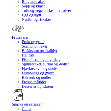
Rotgrønnsaker
Sopp og kimchi
Tofu og vegetariske alternativer
Egg og kjøtt
Nudler og riskaker
Frysevarer
Frukt og grønt
Scampi og reker
Blekksprut og skalldyr
Hel fisk
Fiskefilet, -rogn og -deig
Sjømatkaker, surimi og -boller
Fjærkre, svin og storfe
Dumplings og gyoza
Bakverk og nudler
Frosne måltider
Desserter og iskrem
Snacks og søtsaker
Chips