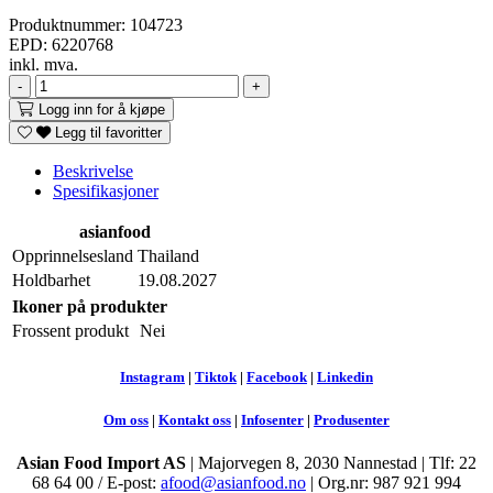
Produktnummer:
104723
EPD:
6220768
inkl. mva.
-
+
Logg inn for å kjøpe
Legg til favoritter
Beskrivelse
Spesifikasjoner
asianfood
Opprinnelsesland
Thailand
Holdbarhet
19.08.2027
Ikoner på produkter
Frossent produkt
Nei
Instagram
|
Tiktok
|
Facebook
|
Linkedin
Om oss
|
Kontakt oss
|
Infosenter
|
Produsenter
Asian Food Import AS
|
Majorvegen 8, 2030 Nannestad | Tlf: 22
68 64 00 / E-post:
afood@asianfood.no
| Org.nr: 987 921 994