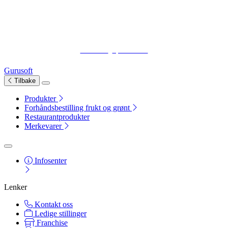
Personvern
|
Åpenhetsloven
Gurusoft
Tilbake
Produkter
Forhåndsbestilling frukt og grønt
Restaurantprodukter
Merkevarer
Infosenter
Lenker
Kontakt oss
Ledige stillinger
Franchise