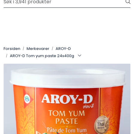
Skip to main content
Velkommen til vår nye nettbutikk! Trykk her for å lese mer
Produkter
Forhåndsbestilling frukt og grønt
Forsiden
Merkevarer
AROY-D
AROY-D Tom yum paste 24x400g
Restaurantprodukter
Merkevarer