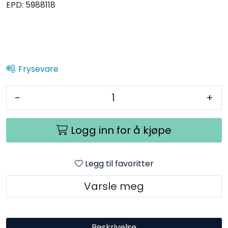
EPD:
5988118
Frysevare
-
+
Logg inn for å kjøpe
Legg til favoritter
Varsle meg
Beskrivelse