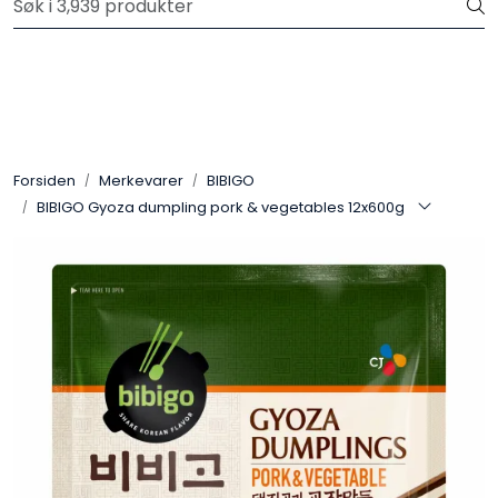
Skip to main content
Velkommen til vår nye nettbutikk! Trykk her for å lese mer
Produkter
Forhåndsbestilling frukt og grønt
Forsiden
Merkevarer
BIBIGO
BIBIGO Gyoza dumpling pork & vegetables 12x600g
Restaurantprodukter
Merkevarer