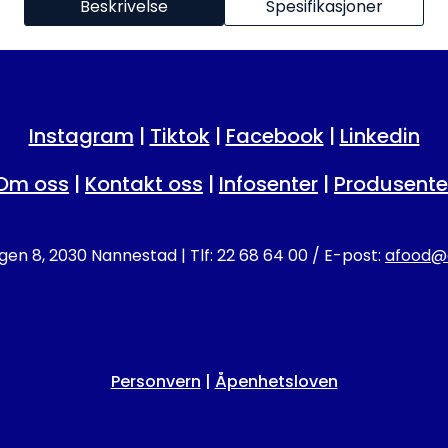
Beskrivelse
Spesifikasjoner
Instagram
|
Tiktok
|
Facebook
|
Linkedin
Om oss
|
Kontakt oss
|
Infosenter
|
Produsente
en 8, 2030 Nannestad | Tlf: 22 68 64 00 / E-post:
afood@a
Personvern
|
Åpenhetsloven