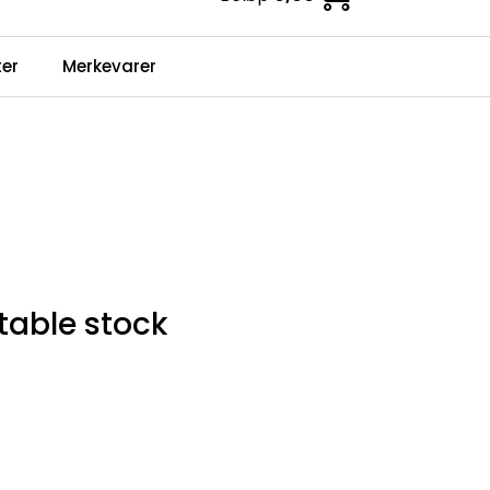
0
er
Merkevarer
Infosenter
Favoritter
Logg inn
able stock