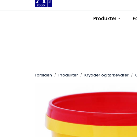
Skip to main content
|
|
Produkter
F
Kontakt oss
Ledige stillinger
Fra
Forsiden
Produkter
Krydder og tørkevarer