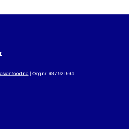
r
sianfood.no
| Org.nr: 987 921 994