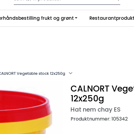
Velkommen til vår nye nettbutikk! Trykk her for å lese mer
|
orhåndsbestilling frukt og grønt
Restaurantprodukt
nchise
Om oss
CALNORT Vegetable stock 12x250g
CALNORT Veget
12x250g
Hat nem chay ES
Produktnummer:
105342