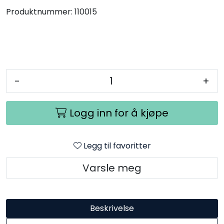
Produktnummer:
110015
-
+
Logg inn for å kjøpe
Legg til favoritter
Varsle meg
Beskrivelse