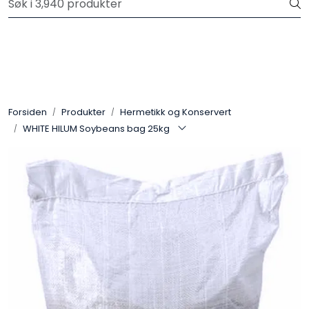
Skip to main content
Velkommen til vår nye nettbutikk! Trykk her for å lese mer
Produkter
Forhåndsbestilling frukt og grønt
Forsiden
Produkter
Hermetikk og Konservert
WHITE HILUM Soybeans bag 25kg
Restaurantprodukter
Merkevarer