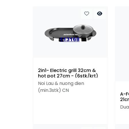
2in1- Electric grill 32cm &
hot pot 27cm - (6stk/krt)
Noi Lau & nuong dien
(min.3stk) CN
A-F
21c
Dua