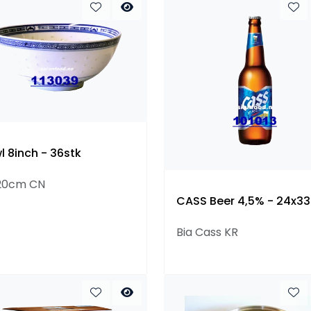
l 8inch - 36stk
20cm CN
CASS Beer 4,5% - 24x3
Bia Cass KR