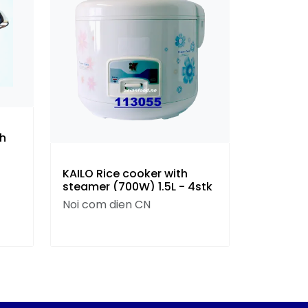
th
KAILO Rice cooker with
steamer (700W) 1.5L - 4stk
Noi com dien CN