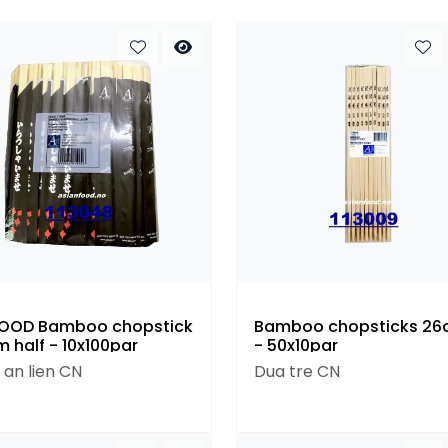
OOD Bamboo chopstick
Bamboo chopsticks 2
m half - 10x100par
- 50x10par
 an lien CN
Dua tre CN