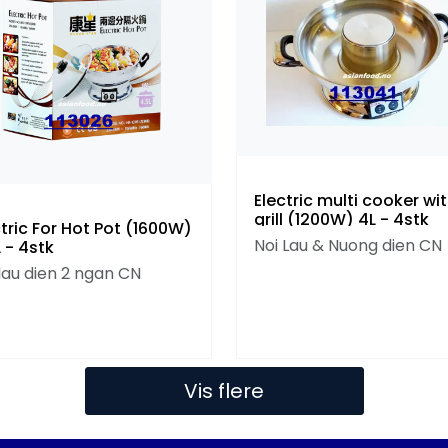
Electric multi cooker wi
grill (1200W) 4L - 4stk
ctric For Hot Pot (1600W)
Noi Lau & Nuong dien CN
 - 4stk
 lau dien 2 ngan CN
Vis flere