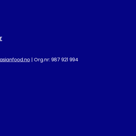
r
sianfood.no
| Org.nr: 987 921 994