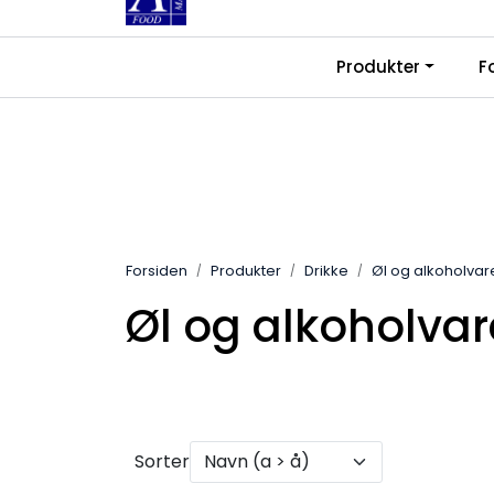
Skip to main content
|
|
Produkter
F
Kontakt oss
Ledige stillinger
Fra
Forsiden
Produkter
Drikke
Øl og alkoholvar
Øl og alkoholvar
Sorter