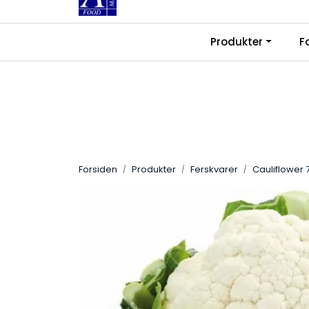
Skip to main content
|
|
Produkter
F
Kontakt oss
Ledige stillinger
Fra
Forsiden
Produkter
Ferskvarer
Cauliflower 