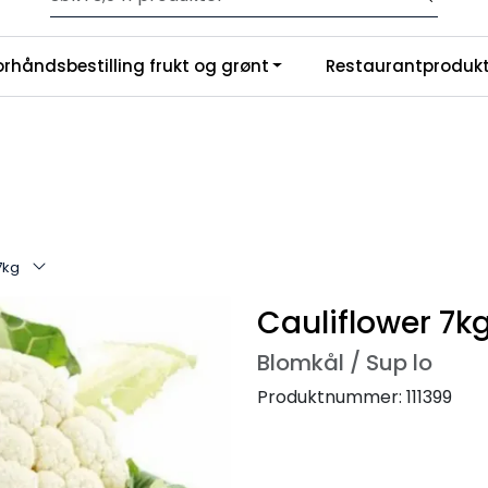
Velkommen til vår nye nettbutikk! Trykk her for å lese mer
|
orhåndsbestilling frukt og grønt
Restaurantprodukt
nchise
Om oss
7kg
Cauliflower 7k
Blomkål / Sup lo
Produktnummer:
111399