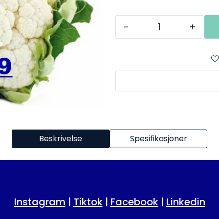
-
+
Beskrivelse
Spesifikasjoner
Instagram
|
Tiktok
|
Facebook
|
Linkedin