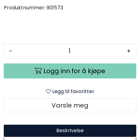
Produktnummer:
901573
-
+
Logg inn for å kjøpe
Legg til favoritter
Varsle meg
Beskrivelse