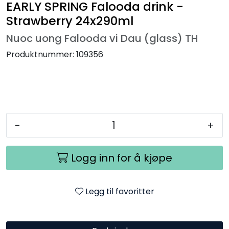
EARLY SPRING Falooda drink -
Strawberry 24x290ml
Nuoc uong Falooda vi Dau (glass) TH
Produktnummer:
109356
-
+
Logg inn for å kjøpe
Legg til favoritter