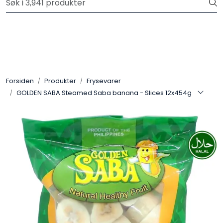
Skip to main content
Velkommen til vår nye nettbutikk! Trykk her for å lese mer
Produkter
Forhåndsbestilling frukt og grønt
Forsiden
Produkter
Frysevarer
GOLDEN SABA Steamed Saba banana - Slices 12x454g
Restaurantprodukter
Merkevarer