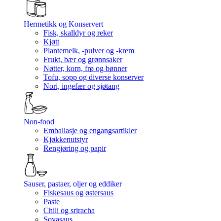
Hermetikk og Konservert
Fisk, skalldyr og reker
Kjøtt
Plantemelk, -pulver og -krem
Frukt, bær og grønnsaker
Nøtter, korn, frø og bønner
Tofu, sopp og diverse konserver
Nori, ingefær og sjøtang
Non-food
Emballasje og engangsartikler
Kjøkkenutstyr
Rengjøring og papir
Sauser, pastaer, oljer og eddiker
Fiskesaus og østersaus
Paste
Chili og sriracha
Soyasaus