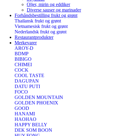
Oljer, mirin og eddiker
Diverse sauser og marinader
Forhåndsbestilling frukt og grønt
Thailansk frukt og grønt
Vietnamesisk frukt og grønt
Nederlandsk frukt og grønt
Restaurantprodukter
Merkevarer
AROY-D
BDMP
BIBIGO
CHIMEI
COCK
COOL TASTE
DAGUPAN
DATU PUTI
FOCO
GOLDEN MOUNTAIN
GOLDEN PHOENIX
GOOD
HANAMI
HAOHAO
HAPPY BELLY
DEK SOM BOON
HUY FONG