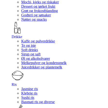
Mochi, kjeks og riskaker
Dessert og tørket frukt
Grøt og frokostblanding
Godteri og søtsaker
Nøtter og snacks
Drikke
Kaffe og pulverdrikke
Te og iste
Soft drinks
Sirup og saft
Øl og alkoholvarer
Melkepulver og kondensmelk
Juicedrikker og plantemelk
Ris
Jasmine ris
Klebrig ris
Sushi ris
Basmati ris og diverse