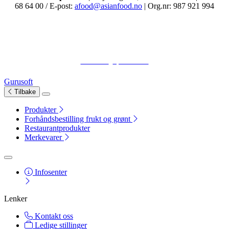
68 64 00 / E-post:
afood@asianfood.no
| Org.nr: 987 921 994
Personvern
|
Åpenhetsloven
Gurusoft
Tilbake
Produkter
Forhåndsbestilling frukt og grønt
Restaurantprodukter
Merkevarer
Infosenter
Lenker
Kontakt oss
Ledige stillinger