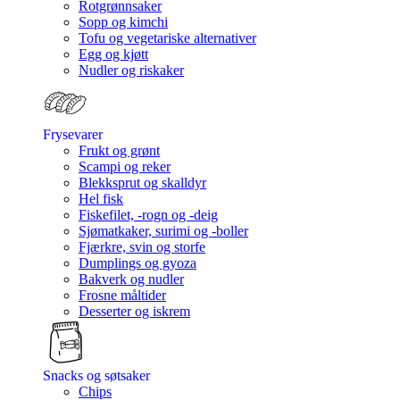
Rotgrønnsaker
Sopp og kimchi
Tofu og vegetariske alternativer
Egg og kjøtt
Nudler og riskaker
Frysevarer
Frukt og grønt
Scampi og reker
Blekksprut og skalldyr
Hel fisk
Fiskefilet, -rogn og -deig
Sjømatkaker, surimi og -boller
Fjærkre, svin og storfe
Dumplings og gyoza
Bakverk og nudler
Frosne måltider
Desserter og iskrem
Snacks og søtsaker
Chips